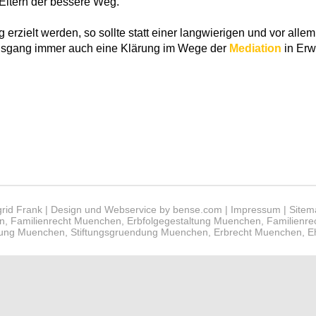
 Eltern der bessere Weg.
zielt werden, so sollte statt einer langwierigen und vor allem 
usgang immer auch eine Klärung im Wege der
Mediation
in Er
grid Frank | Design und Webservice by
bense.com
|
Impressum
|
Sitem
n
,
Familienrecht Muenchen
,
Erbfolgegestaltung Muenchen
,
Familienre
llung Muenchen
,
Stiftungsgruendung Muenchen
,
Erbrecht Muenchen
,
E