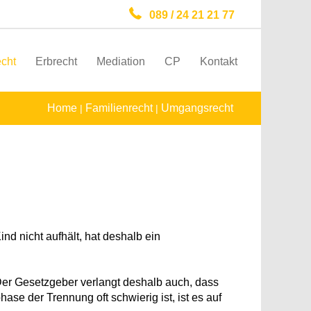
089 / 24 21 21 77
echt
Erbrecht
Mediation
CP
Kontakt
Home
Familienrecht
Umgangsrecht
|
|
nd nicht aufhält, hat deshalb ein
Der Gesetzgeber verlangt deshalb auch, dass
e der Trennung oft schwierig ist, ist es auf