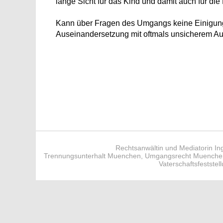
lange Sicht für das Kind und damit auch für die
Kann über Fragen des Umgangs keine Einigung er
Auseinandersetzung mit oftmals unsicherem A
Rechtsanwältin und Mediatorin In
Trennungsunterhalt Muenchen
,
Umgangsrecht Muenche
Vaterschaftsfestste