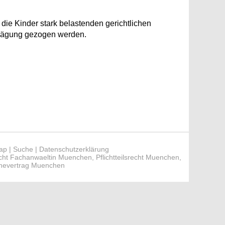
die Kinder stark belastenden gerichtlichen
wägung gezogen werden.
ap
|
Suche
|
Datenschutzerklärung
cht Fachanwaeltin Muenchen
,
Pflichtteilsrecht Muenchen
,
hevertrag Muenchen